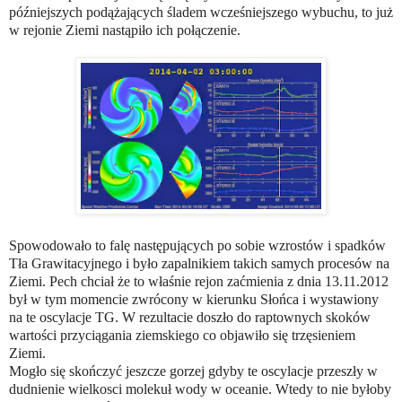
późniejszych podążających śladem wcześniejszego wybuchu, to już
w rejonie Ziemi nastąpiło ich połączenie.
Spowodowało to falę następujących po sobie wzrostów i spadków
Tła Grawitacyjnego i było zapalnikiem takich samych procesów na
Ziemi. Pech chciał że to właśnie rejon zaćmienia z
dnia 13.11.2012
by
ł
w tym momencie zwrócony w kierunku Słońca i wystawiony
na te oscylacje TG. W rezultacie doszło do raptownych skoków
wartości przyciągania ziemskiego co objawiło się trzęsieniem
Ziemi.
Mogło się skończyć jeszcze gorzej gdyby te oscylacje przeszły w
dudnienie wielkosci molekuł wody w oceanie. Wtedy to nie byłoby